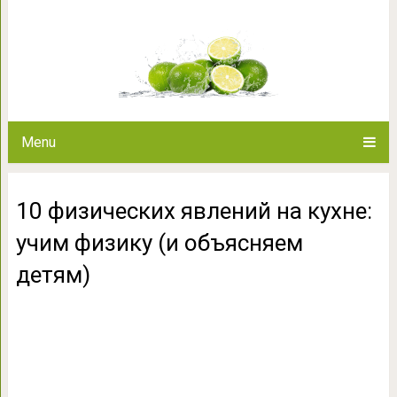
10 физических явлений на кухн
детя
Menu
10 физических явлений на кухне:
учим физику (и объясняем
детям)