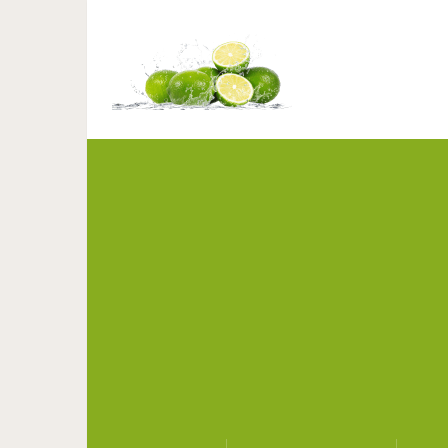
12 серьезных преду
ма