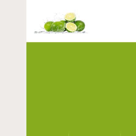
15 табу, которые взр
отно