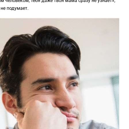
 человеком, тебя даже твоя мама сразу не узнает»,
 не подумает.