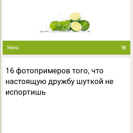
16 фотопримеров того, что н
испор
Menu
16 фотопримеров того, что
настоящую дружбу шуткой не
испортишь