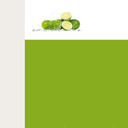
20 сногсшибательных в
покорят 