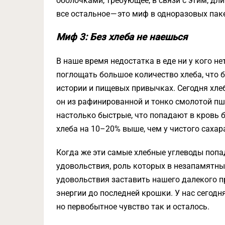
оболочками, требующее, в связи с этим, дли
все остальное — это миф в одноразовых пак
Миф 3: Без хлеба не наешься
В наше время недостатка в еде ни у кого не
поглощать большое количество хлеба, что бы
истории и пищевых привычках. Сегодня хлеб
он из рафинированной и тонко смолотой пш
настолько быстрые, что попадают в кровь б
хлеба на 10–20% выше, чем у чистого сахара
Когда же эти самые хлебные углеводы поп
удовольствия, роль которых в незапамятны
удовольствия заставить нашего далекого п
энергии до последней крошки. У нас сегодня
но первобытное чувство так и осталось.