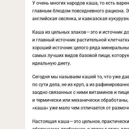
У очень многих народов каша, то есть варе
главным блюдом повседневного рациона. Эт
английская овсянка, и кавказская кукуруз
Каша из цельных злаков — это и источник д
и главный источник растительной клетчатки
хороший источник целого ряда минеральных
самых лучших видов базовой пищи, котору
идеальную диету.
Сегодня мы называем кашей то, что уже дав
по сути дела, не из круп, а из рафинирован
заодно связанных с ними витаминов и пищев
и термически или механически обработаны, 
«каша» уже мало чем отличается от размоче
Настоящая каша — это цельное, практическ