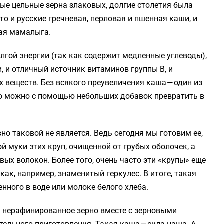
ные цельные зерна злаковых, долгие столетия была
о и русские гречневая, перловая и пшенная каши, и
ная мамалыга.
олгой энергии (так как содержит медленные углеводы),
, и отличный источник витаминов группы B, и
 веществ. Без всякого преувеличения каша — один из
ю можно с помощью небольших добавок превратить в
но таковой не является. Ведь сегодня мы готовим ее,
ной муки этих круп, очищенной от грубых оболочек, а
ых волокон. Более того, очень часто эти «крупы» еще
как, например, знаменитый геркулес. В итоге, такая
нного в воде или молоке белого хлеба.
и нерафинированное зерно вместе с зерновыми