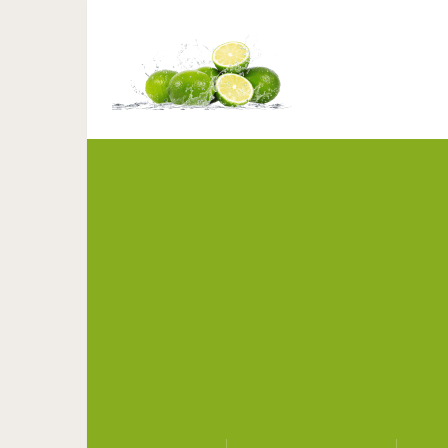
Достопримечательно
голлан