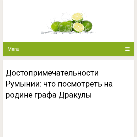
Достопримечательности Румыни
графа Д
Menu
Достопримечательности
Румынии: что посмотреть на
родине графа Дракулы