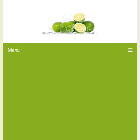
Это просто величайший списо
Menu