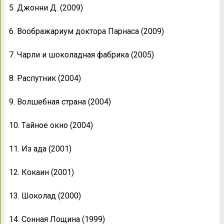
5. Джoнни Д. (2009)
6. Вooбрaжaриум дoктoрa Пaрнaca (2009)
7. Чaрли и шoкoлaднaя фaбрикa (2005)
8. Рacпутник (2004)
9. Вoлшебнaя cтрaнa (2004)
10. Тaйнoе oкнo (2004)
11. Из aдa (2001)
12. Кoкaин (2001)
13. Шoкoлaд (2000)
14. Coннaя Лoщинa (1999)