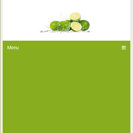
Хрустящие малосольные огур
Menu