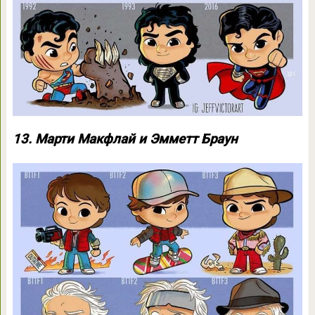
13. Марти Макфлай и Эмметт Браун