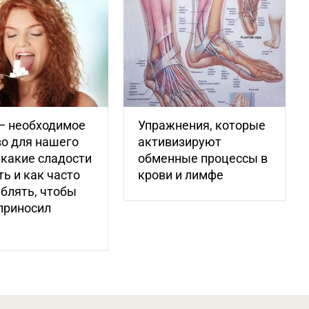
— необходимое
Упражнения, которые
о для нашего
активизируют
 какие сладости
обменные процессы в
ь и как часто
крови и лимфе
блять, чтобы
приносил
у