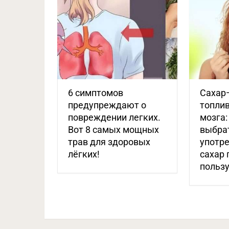
6 симптомов
Сахар
предупреждают о
топлив
повреждении легких.
мозга:
Вот 8 самых мощных
выбрат
трав для здоровых
употре
лёгких!
сахар 
польз