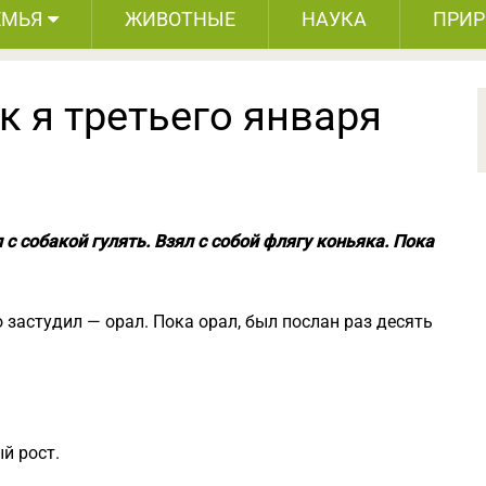
ЕМЬЯ
ЖИВОТНЫЕ
НАУКА
ПРИ
к я третьего января
л с собакой гулять. Взял с собой флягу коньяка. Пока
о застудил — орал. Пока орал, был послан раз десять
й рост.