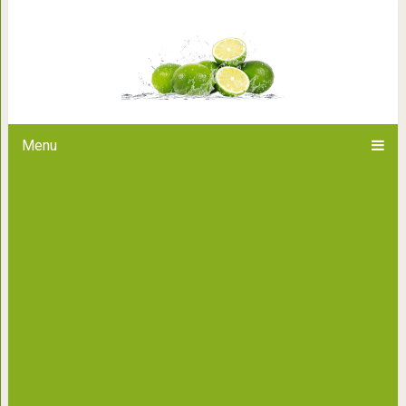
«Моня, не с твоим щастьем
Menu