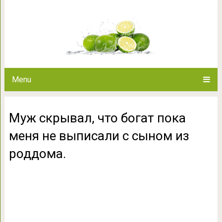
Муж скрывал, что богат пока 
роддо
Menu
Муж скрывал, что богат пока
меня не выписали с сыном из
роддома.