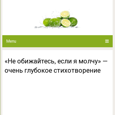
«Не обижайтесь, если я м
стихотв
Menu
«Не обижайтесь, если я молчу» —
очень глубокое стихотворение