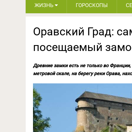
ЖИЗНЬ
ГОРОСКОПЫ
С
Оравский Град: с
посещаемый замо
Древние замки есть не только во Франции, 
метровой скале, на берегу реки Орава, нах