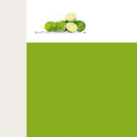
Оравский Град: са