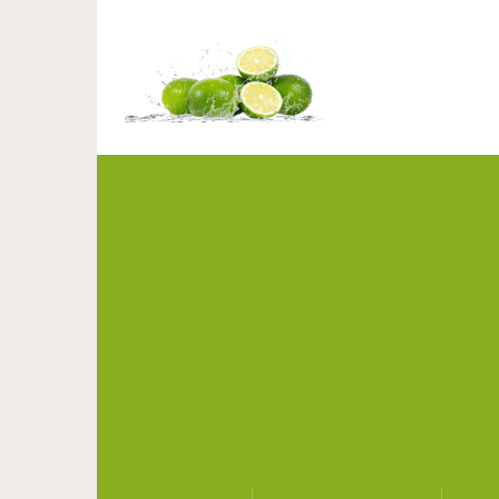
Рецепт хрустящего 
приго