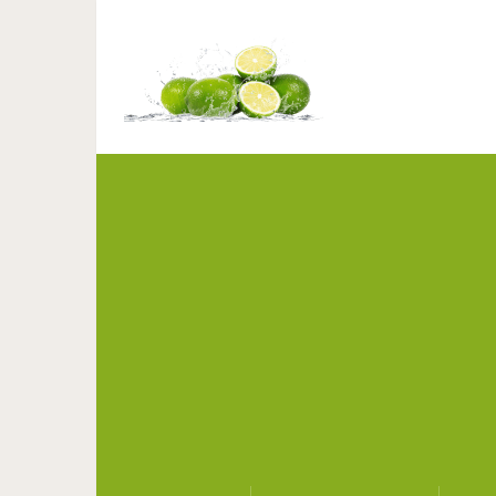
Со временем только
букваль