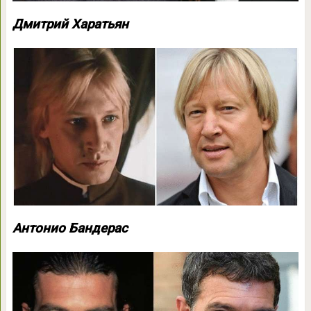
Дмитрий Харатьян
Антонио Бандерас