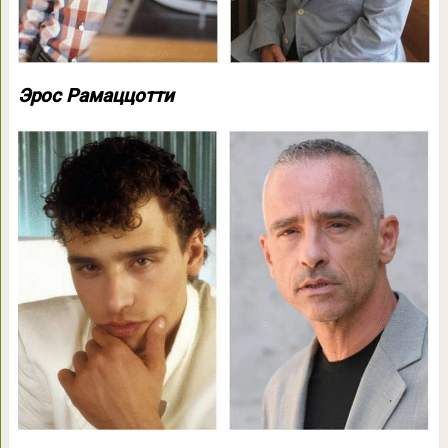
Эрос Рамаццотти