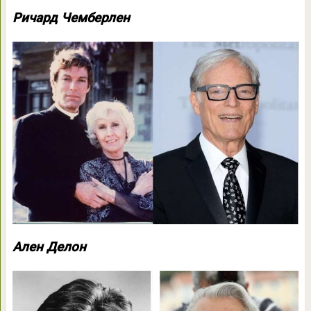
Ричард Чемберлен
Ален Делон