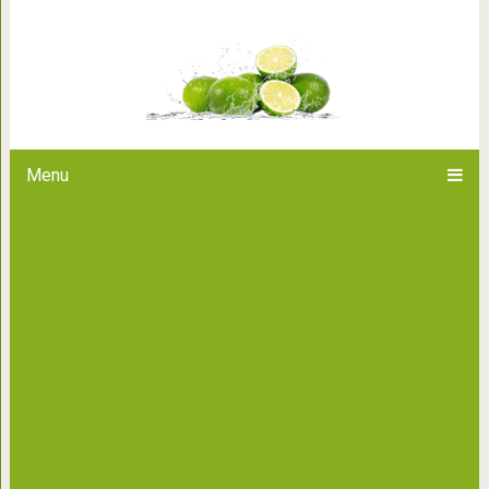
Так изменились самые знам
обожали н
Menu