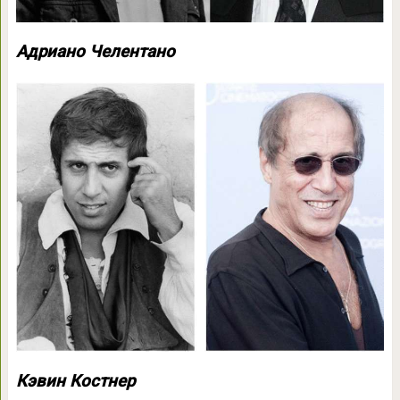
Адриано Челентано
Кэвин Костнер