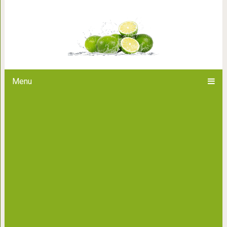
«Устал — рисуй цветы. Злой — р
дороги» — метод концентр
Menu