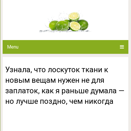
Узнала, что лоскуток ткани 
заплаток, как я раньше дума
нико
Menu
Узнала, что лоскуток ткани к
новым вещам нужен не для
заплаток, как я раньше думала —
но лучше поздно, чем никогда