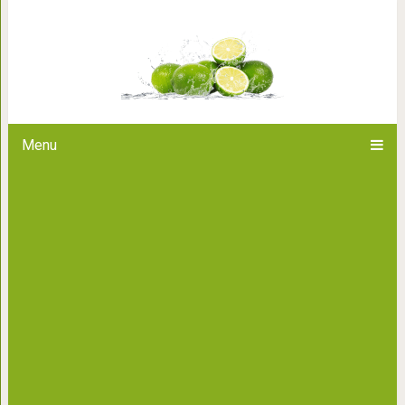
В Японии старые плюшевые
«больницу», и после л
Menu