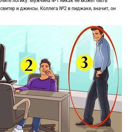
лючите логику. Мужчина №1 никак не может быть
 свитер и джинсы. Коллега №2 в пиджаке, значит, он