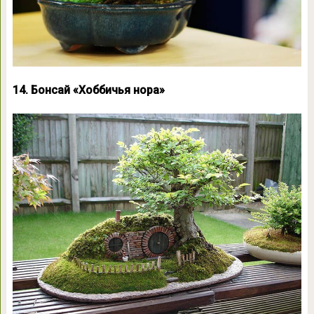
14. Бонсай «Хоббичья нора»