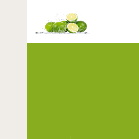
Муж с женой решили пе
кв.м.