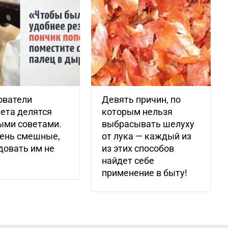
ователи
Девять причин, по
ета делятся
которым нельзя
ыми советами.
выбрасывать шелуху
чень смешные,
от лука — каждый из
довать им не
из этих способов
найдет себе
применение в быту!