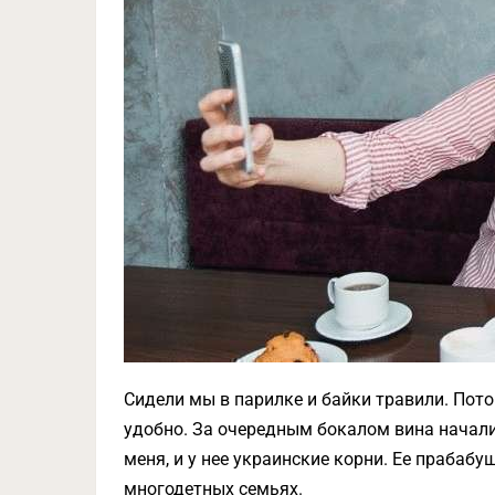
Сидели мы в парилке и байки травили. Пот
удобно. За очередным бокалом вина начали
меня, и у нее украинские корни. Ее прабабу
многодетных семьях.