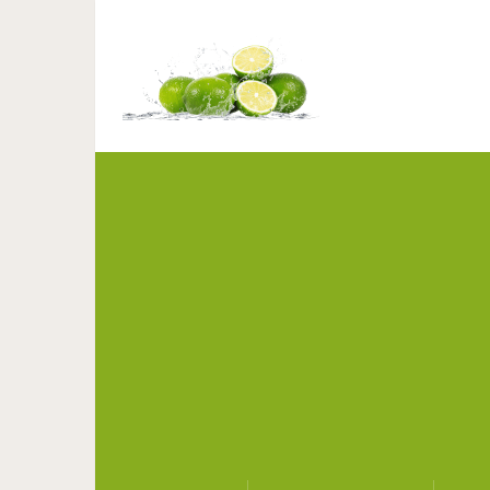
О встрече, которая док