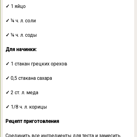
✓
1 яйцо
✓
¼ ч. л. соли
✓
¼ ч. л. соды
Для начинки:
✓
1 стакан грецких орехов
✓
0,5 стакана сахара
✓
2 ст. л. меда
✓
1/8 ч. л. корицы
Рецепт приготовления
Соединить все ингредиенты для теста и замесить